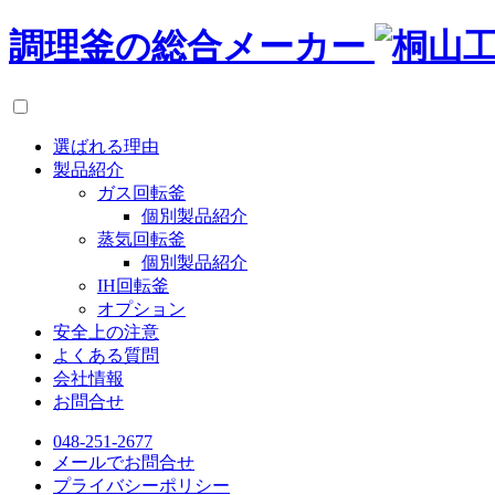
調理釜の総合メーカー
選ばれる理由
製品紹介
ガス回転釜
個別製品紹介
蒸気回転釜
個別製品紹介
IH回転釜
オプション
安全上の注意
よくある質問
会社情報
お問合せ
048-251-2677
メールでお問合せ
プライバシーポリシー