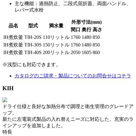
主な機能：過熱防止、二段式屈折蓋、両面ハンドル、
レバー式水栓
外形寸法(mm)
品名
型式
満水量
間口
奥行
高さ
IH煮炊釜
TIH-20S
110リットル
1760
1480
850
IH煮炊釜
TIH-30S
150リットル
1760
1480
850
IH煮炊釜
TIH-40S
200リットル
2050
1605
860
※浅型にも対応できます。
カタログのご請求・製品についてのお問合せはコチラ
KIH
ドライ仕様と良好な加熱分布で調理と衛生管理のグレードア
ップ。
新たに左電装式製品の入れ替えニーズに対応した、充実のラ
インアップを追加しました。
特長