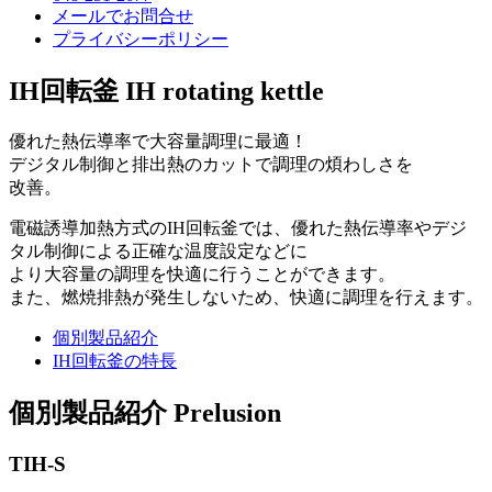
メールでお問合せ
プライバシーポリシー
IH回転釜
IH rotating kettle
優れた熱伝導率で大容量調理に最適！
デジタル制御と排出熱のカットで調理の煩わしさを
改善。
電磁誘導加熱方式のIH回転釜では、優れた熱伝導率やデジ
タル制御による正確な温度設定などに
より大容量の調理を快適に行うことができます。
また、燃焼排熱が発生しないため、快適に調理を行えます。
個別製品紹介
IH回転釜の特長
個別製品紹介
Prelusion
TIH-S