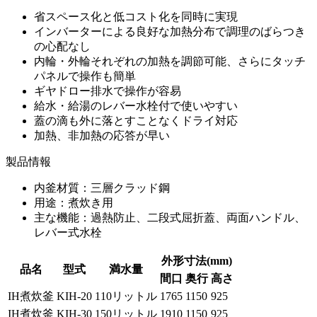
省スペース化と低コスト化を同時に実現
インバーターによる良好な加熱分布で調理のばらつき
の心配なし
内輪・外輪それぞれの加熱を調節可能、さらにタッチ
パネルで操作も簡単
ギヤドロー排水で操作が容易
給水・給湯のレバー水栓付で使いやすい
蓋の滴も外に落とすことなくドライ対応
加熱、非加熱の応答が早い
製品情報
内釜材質：三層クラッド鋼
用途：煮炊き用
主な機能：過熱防止、二段式屈折蓋、両面ハンドル、
レバー式水栓
外形寸法(mm)
品名
型式
満水量
間口
奥行
高さ
IH煮炊釜
KIH-20
110リットル
1765
1150
925
IH煮炊釜
KIH-30
150リットル
1910
1150
925