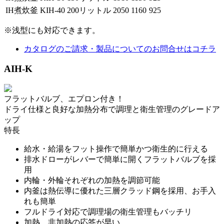
IH煮炊釜
KIH-40
200リットル
2050
1160
925
※浅型にも対応できます。
カタログのご請求・製品についてのお問合せはコチラ
AIH-K
フラットバルブ、エプロン付き！
ドライ仕様と良好な加熱分布で調理と衛生管理のグレードア
ップ
特長
給水・給湯をフット操作で簡単かつ衛生的に行える
排水ドローがレバーで簡単に開くフラットバルブを採
用
内輪・外輪それぞれの加熱を調節可能
内釜は熱伝導に優れた三層クラッド鋼を採用、お手入
れも簡単
フルドライ対応で調理場の衛生管理もバッチリ
加熱、非加熱の応答が早い