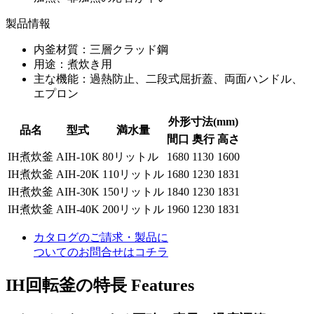
製品情報
内釜材質：三層クラッド鋼
用途：煮炊き用
主な機能：過熱防止、二段式屈折蓋、両面ハンドル、
エプロン
外形寸法(mm)
品名
型式
満水量
間口
奥行
高さ
IH煮炊釜
AIH-10K
80リットル
1680
1130
1600
IH煮炊釜
AIH-20K
110リットル
1680
1230
1831
IH煮炊釜
AIH-30K
150リットル
1840
1230
1831
IH煮炊釜
AIH-40K
200リットル
1960
1230
1831
カタログのご請求・製品に
ついてのお問合せはコチラ
IH回転釜の特長
Features