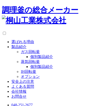
調理釜の総合メーカー
選ばれる理由
製品紹介
ガス回転釜
個別製品紹介
蒸気回転釜
個別製品紹介
IH回転釜
オプション
安全上の注意
よくある質問
会社情報
お問合せ
048-251-2677