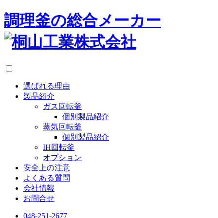
調理釜の総合メーカー
選ばれる理由
製品紹介
ガス回転釜
個別製品紹介
蒸気回転釜
個別製品紹介
IH回転釜
オプション
安全上の注意
よくある質問
会社情報
お問合せ
048-251-2677