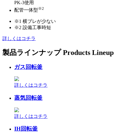
PK-3使用
※2
配管一体型
※1 横ブレが少ない
※2 設備工事時短
詳しくはコチラ
製品ラインナップ
Products Lineup
ガス回転釜
詳しくはコチラ
蒸気回転釜
詳しくはコチラ
IH回転釜