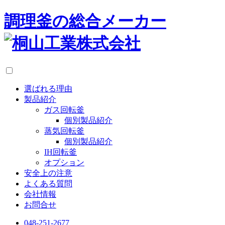
調理釜の総合メーカー
選ばれる理由
製品紹介
ガス回転釜
個別製品紹介
蒸気回転釜
個別製品紹介
IH回転釜
オプション
安全上の注意
よくある質問
会社情報
お問合せ
048-251-2677